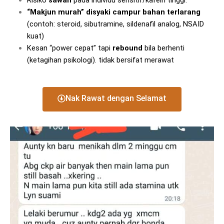
Risiko
sawan
pada individu sensitif/kafein tinggi.
“Makjun murah” disyaki campur bahan terlarang
(contoh: steroid, sibutramine, sildenafil analog, NSAID
kuat)
Kesan “power cepat” tapi
rebound
bila berhenti
(ketagihan psikologi). tidak bersifat merawat
Nak Rawat dengan Selamat