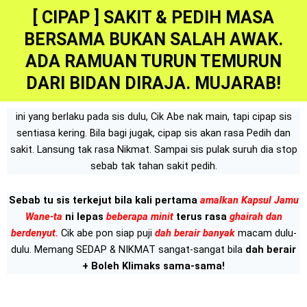
[ CIPAP ] SAKIT & PEDIH MASA
BERSAMA BUKAN SALAH AWAK.
ADA RAMUAN TURUN TEMURUN
DARI BIDAN DIRAJA. MUJARAB!
ini yang berlaku pada sis dulu, Cik Abe nak main, tapi cipap sis
sentiasa kering. Bila bagi jugak, cipap sis akan rasa Pedih dan
sakit. Lansung tak rasa Nikmat. Sampai sis pulak suruh dia stop
sebab tak tahan sakit pedih.
Sebab tu sis terkejut bila kali pertama
amalkan Kapsul Jamu
Wane-ta
ni lepas
beberapa minit
terus rasa
ghairah dan
berdenyut.
Cik abe pon siap puji
dah berair banyak
macam dulu-
dulu.
Memang SEDAP & NIKMAT sangat-sangat bila
dah berair
+ Boleh Klimaks sama-sama!