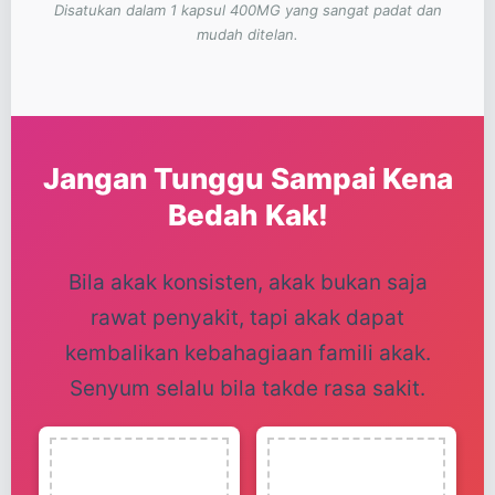
Disatukan dalam 1 kapsul 400MG yang sangat padat dan
mudah ditelan.
Jangan Tunggu Sampai Kena
Bedah Kak!
Bila akak konsisten, akak bukan saja
rawat penyakit, tapi akak dapat
kembalikan kebahagiaan famili akak.
Senyum selalu bila takde rasa sakit.