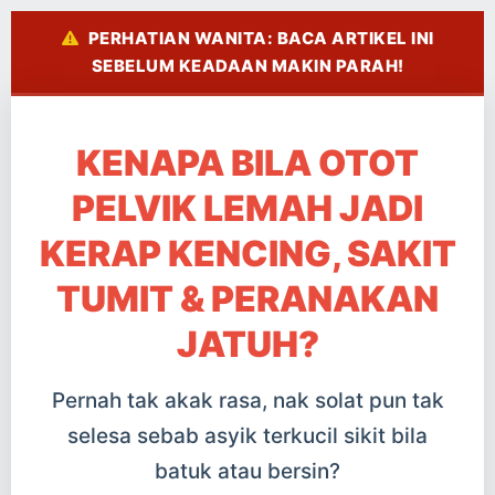
PERHATIAN WANITA: BACA ARTIKEL INI
SEBELUM KEADAAN MAKIN PARAH!
KENAPA BILA OTOT
PELVIK LEMAH JADI
KERAP KENCING, SAKIT
TUMIT & PERANAKAN
JATUH?
Pernah tak akak rasa, nak solat pun tak
selesa sebab asyik terkucil sikit bila
batuk atau bersin?